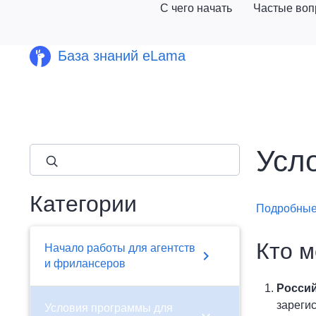
С чего начать
Частые во
База знаний eLama
Усл
close
Категории
Подробные
Кто м
Начало работы для агентств
chevron_right
и фрилансеров
Россий
зареги
Условия программы для