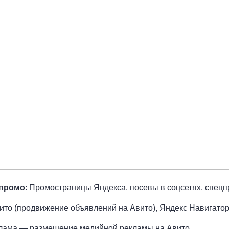
 промо
: Промостраницы Яндекса. посевы в соцсетях, спецп
вито (продвижение объявлений на Авито), Яндекс Навигатор,
лама — размещение медийной рекламы на Авито.