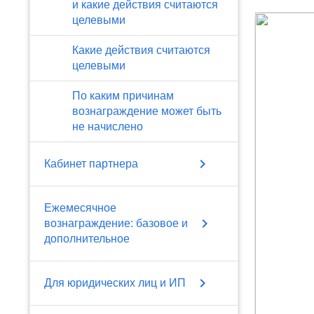
и какие действия считаются
целевыми
Какие действия считаются
целевыми
По каким причинам
вознаграждение может быть
не начислено
chevron_right
Кабинет партнера
Ежемесячное
chevron_right
вознаграждение: базовое и
дополнительное
chevron_right
Для юридических лиц и ИП