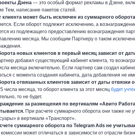
роекты Дзена
— это особый формат рекламы в Дзене, вкл
е Тем, написание пакетов статей.
 клиента может быть исключен из суммарного оборота
яется. Если оборот подлежит исключению, а вознаграждени
ется из подлежащего предоставлению вознаграждения парт
тавлению месяца. Мы сообщим Партнеру о таком исключении
раждения.
борота новых клиентов в первый месяц зависит от даты
артнер добавил существующий кабинет клиента, то вознаг
исла месяца включительно. Если партнер сам создал кабинет
ться с момента создания кабинета, дата добавления не им
борота отвязанных клиентов зависит от даты отвязки о
5 числа месяца, то оборот клиента за этот месяц
будет учте
ельно, то не будет.
раждение за размещения по вертикалям «Авито Работа
тывается.
При расчете суммарного оборота они также не 
ссуары» в вертикали «Транспорт».
счете суммарного оборота по Telegram Ads не учитыва
комиссии может отличаться в зависимости от отрасли бизне