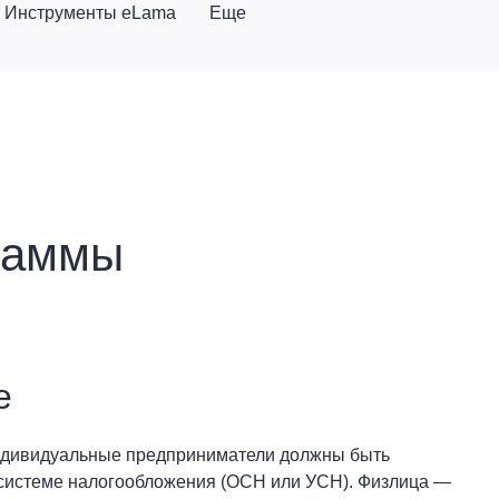
Инструменты eLama
Еще
раммы
е
ндивидуальные предприниматели должны быть
 системе налогообложения (ОСН или УСН). Физлица —