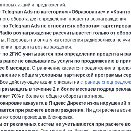
инговых акций и предложений.
 Telegram Ads по категориям «Образование» и «Крипт
ного оборота для определения процента вознаграждения.
 по Telegram Ads не относится к оборотам таргетиров
Radio вознаграждение рассчитывается только от обор
мы.
Переводы на оплату изготовления радиороликов не учит
лении процента вознаграждения.
 по 2ГИС учитывается при определении процента и рас
а ранее не оказывались услуги по продвижению в при
ее 8 месяцев.
Ограничение касается продвижения в прило
лнение к общим условиям партнерской программы се
Все действующие акции описаны на
странице спецпредло
 размещать в течение 2 и более месяцев подряд реклам
ляет 70%
и более от общего оборота партнера.
окировке аккаунта в Яндекс Директе из-за нарушений 
ается при расчете вознаграждения.
Ни для расчета возн
 в котором произошла блокировка.
 от рекламных систем не учитываются при расчете во