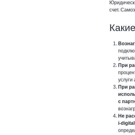
Юридическ
счет. Само
Какие
Вознаг
подключ
учитыв
При ра
процен
услуги
При ра
исполь
с парт
вознаг
Не рас
i-digital
опреде