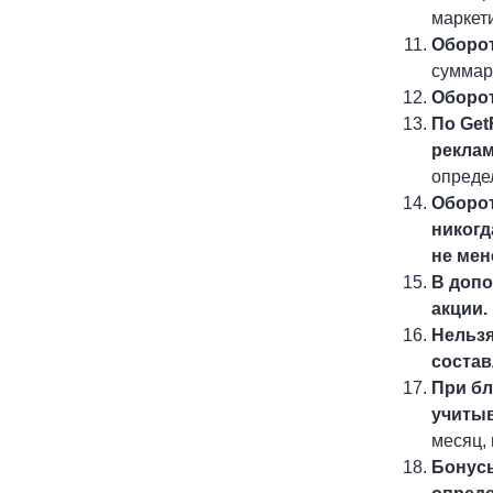
маркет
Оборот
суммар
Оборот
По Get
рекла
опреде
Оборот
никогд
не мен
В допо
акции.
Нельзя
состав
При бл
учитыв
месяц,
Бонусы