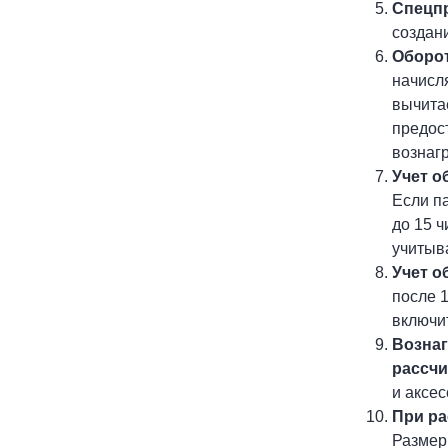
Спецп
создани
Оборот
начисл
вычита
предос
вознаг
Учет о
Если п
до 15 ч
учитыва
Учет о
после 1
включит
Вознаг
рассчи
и аксе
При ра
Размер 