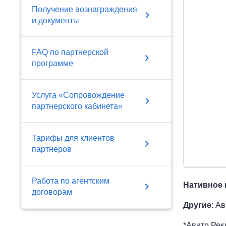
Получение вознаграждения
chevron_right
и документы
FAQ по партнерской
chevron_right
программе
Услуга «Сопровождение
chevron_right
партнерского кабинета»
Тарифы для клиентов
chevron_right
партнеров
Работа по агентским
chevron_right
Нативное
договорам
Другие
: А
*Авито Рек