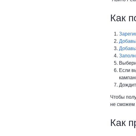
Как п
Зареги
Добавь
Добавьт
Заполн
Выбери
Если в
кампан
Дождит
Чтобы полу
не сможем 
Как п