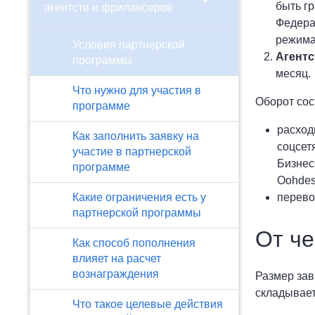
chevron_right
быть г
агентств и фрилансеров
Федера
режима
Условия партнерской
Агентс
программы
месяц.
Что нужно для участия в
Оборот сос
программе
расход
Как заполнить заявку на
соцсет
участие в партнерской
Бизнес
программе
Oohdesk
перево
Какие ограничения есть у
партнерской программы
От че
Как способ пополнения
влияет на расчет
вознаграждения
Размер зав
складывает
Что такое целевые действия