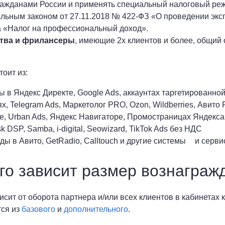
ражданами России и применять специальный налоговый режи
льным законом от 27.11.2018 № 422-ФЗ «О проведении экс
 «Налог на профессиональный доход».
тва и фрилансеры
, имеющие 2х клиентов и более, общий 
тоит из:
ы в Яндекс Директе, Google Ads, аккаунтах таргетированно
ях, Telegram Ads, Маркетолог PRO, Ozon, Wildberries, Авит
е, Urban Ads, Яндекс Навигаторе, Промостраницах Яндекса
 DSP, Samba, i-digital, Seowizard, TikTok Ads без НДС
ды в Авито, GetRadio, Calltouch и другие системы и серв
го зависит размер вознаграж
исит от оборота партнера и/или всех клиентов в кабинетах
ся из
базового
и
дополнительного
.